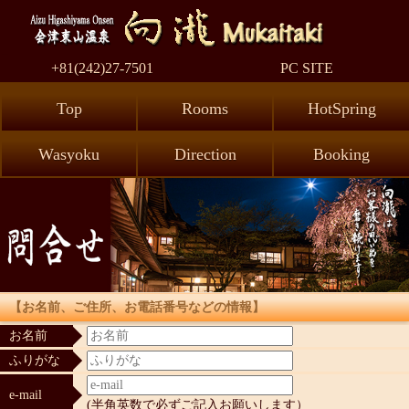
AizuHig
+81(242)27-7501
PC SITE
Top
Rooms
HotSpring
Wasyoku
Direction
Booking
【お名前、ご住所、お電話番号などの情報】
お名前
ふりがな
e-mail
(半角英数で必ずご記入お願いします）