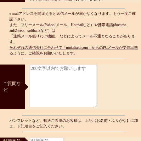
e-mailアドレスを間違えると返信メールが届かなくなります。もう一度ご確
認下さい。
また、フリーメール(Yahoo!メール、Hotmailなど）や携帯電話(docomo、
auEZweb、softbankなど）は
「迷惑メール振りわけ機能」
などによってメール不通となることがありま
す。
それぞれの通信会社に合わせて「mukaitaki.com」からのPCメールが受信出来
るように、ご確認をお願いいたします。
ご質問な
ど
パンフレットなど、郵送ご希望のお客様は、上記【お名前・ふりがな】に加
え、下記項目をご記入ください。