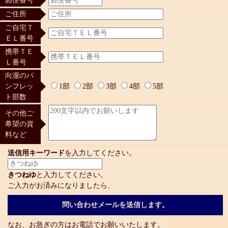
郵便番号
ご住所
ご自宅Ｔ
ＥＬ番号
携帯ＴＥ
Ｌ番号
向瀧のパ
ンフレッ
1部
2部
3部
4部
5部
ト部数
その他ご
希望の資
料など
送信用キーワード
を入力してください。
きつねゆ
と入力してください。
ご入力がお済みになりましたら、
なお、お急ぎの方はお電話でお願いいたします。